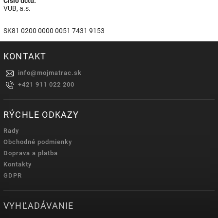
Číslo účtu:
VUB, a.s.
SK81 0200 0000 0051 7431 9153
KONTAKT
info
@
mojmatrac.sk
+421 911 022 200
RÝCHLE ODKAZY
Rady
Obchodné podmienky
Doprava a platba
Kontakty
GDPR
VYHĽADÁVANIE