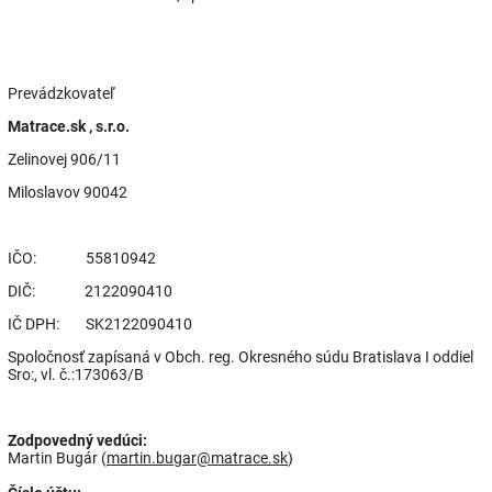
Prevádzkovateľ
Matrace.sk , s.r.o.
Zelinovej 906/11
Miloslavov 90042
IČO:
55810942
DIČ:
2122090410
IČ DPH:
SK2122090410
Spoločnosť zapísaná v Obch. reg. Okresného súdu Bratislava I oddiel
Sro:, vl. č.:
173063/B
Zodpovedný vedúci:
Martin Bugár (
martin.bugar@matrace.sk
)