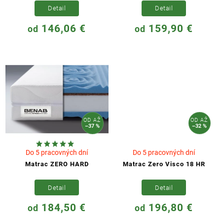
Detail
Detail
146,06 €
159,90 €
od
od
OD
AŽ
OD
AŽ
–37 %
–32 %
Do 5 pracovných dní
Do 5 pracovných dní
Matrac ZERO HARD
Matrac Zero Visco 18 HR
Detail
Detail
184,50 €
196,80 €
od
od