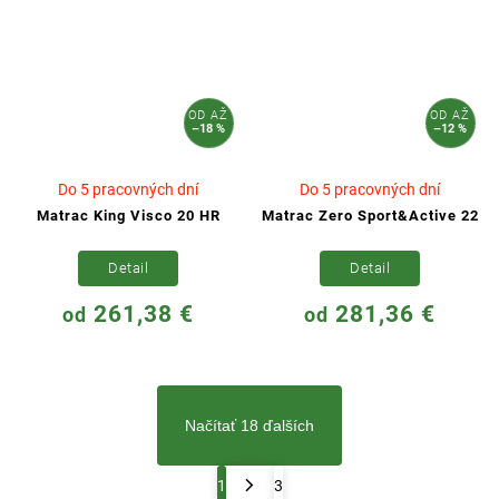
OD
AŽ
OD
AŽ
–18 %
–12 %
Do 5 pracovných dní
Do 5 pracovných dní
Matrac King Visco 20 HR
Matrac Zero Sport&Active 22
Detail
Detail
261,38 €
281,36 €
od
od
Načítať 18 ďalších
1
3