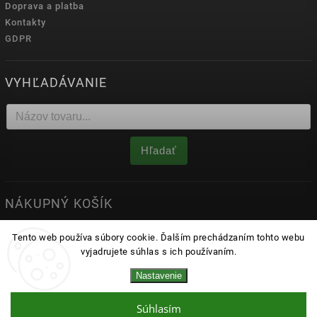
Doprava a platba
Kontakty
GDPR
VYHĽADÁVANIE
Hľadať
NÁKUPNÝ KOŠÍK
0
ks /
0 €
Tento web používa súbory cookie. Ďalším prechádzaním tohto webu
vyjadrujete súhlas s ich používaním.
Nastavenie
Copyright 2026
matrace.sk
. Všetky práva vyhradené.
Upraviť nastavenie cookies
Súhlasím
Vytvořil
Shoptet
| Design
Shoptak.cz.