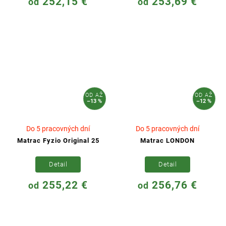
252,15 €
253,69 €
od
od
OD
AŽ
OD
AŽ
–13 %
–12 %
Do 5 pracovných dní
Do 5 pracovných dní
Matrac Fyzio Original 25
Matrac LONDON
Detail
Detail
255,22 €
256,76 €
od
od