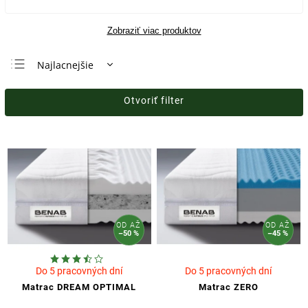
Zobraziť viac produktov
Najlacnejšie
Najdrahšie
Otvoriť filter
Najpredávanejšie
Abecedne
OD
AŽ
OD
AŽ
–50 %
–45 %
Do 5 pracovných dní
Do 5 pracovných dní
Matrac DREAM OPTIMAL
Matrac ZERO