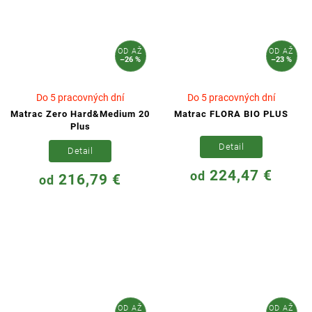
OD
AŽ
OD
AŽ
–26 %
–23 %
Do 5 pracovných dní
Do 5 pracovných dní
Matrac Zero Hard&Medium 20
Matrac FLORA BIO PLUS
Plus
Detail
Detail
224,47 €
od
216,79 €
od
OD
AŽ
OD
AŽ