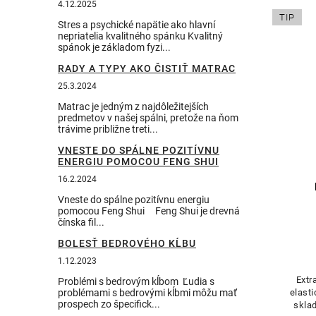
4.12.2025
TIP
Stres a psychické napätie ako hlavní
nepriatelia kvalitného spánku Kvalitný
spánok je základom fyzi...
RADY A TYPY AKO ČISTIŤ MATRAC
25.3.2024
Matrac je jedným z najdôležitejších
predmetov v našej spálni, pretože na ňom
trávime približne treti...
VNESTE DO SPÁLNE POZITÍVNU
ENERGIU POMOCOU FENG SHUI
16.2.2024
Vneste do spálne pozitívnu energiu
pomocou Feng Shui Feng Shui je drevná
čínska fil...
BOLESŤ BEDROVÉHO KĹBU
1.12.2023
Extr
Problémi s bedrovým kĺbom Ľudia s
elasti
problémami s bedrovými kĺbmi môžu mať
prospech zo špecifick...
skla