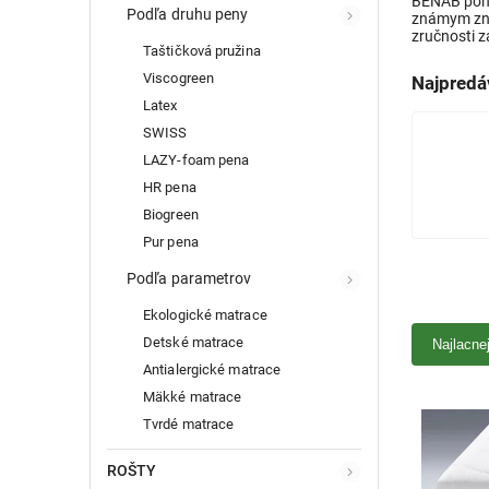
BENAB ponú
Podľa druhu peny
známym zna
zručnosti 
Taštičková pružina
Viscogreen
Najpredá
Latex
SWISS
LAZY-foam pena
HR pena
Biogreen
Pur pena
Podľa parametrov
Ekologické matrace
Detské matrace
Najlacne
Antialergické matrace
Mäkké matrace
Tvrdé matrace
ROŠTY