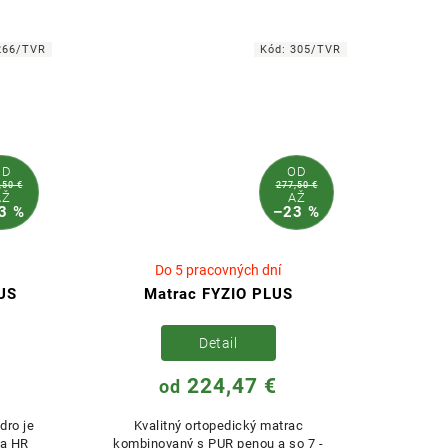
profiláciou v kombinácii s jadrom...
266/TVR
Kód:
305/TVR
OD
OD
,50 €
277,50 €
AŽ
AŽ
3 %
–23 %
Do 5 pracovných dní
US
Matrac FYZIO PLUS
Detail
224,47 €
od
dro je
Kvalitný ortopedický matrac
 a HR
kombinovaný s PUR penou a so 7 -