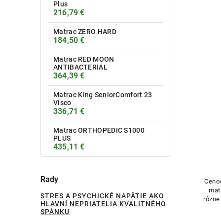
Plus
216,79 €
Matrac ZERO HARD
184,50 €
Matrac RED MOON
ANTIBACTERIAL
364,39 €
Matrac King SeniorComfort 23
Visco
336,71 €
Matrac ORTHOPEDIC S1000
PLUS
435,11 €
Rady
Ceno
mat
STRES A PSYCHICKÉ NAPÄTIE AKO
rôzne
HLAVNÍ NEPRIATELIA KVALITNÉHO
pen
SPÁNKU