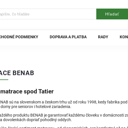
Hľadať
CHODNÉ PODMIENKY
DOPRAVA A PLATBA
RADY
KON
ACE BENAB
matrace spod Tatier
NAB sú na slovenskom a českom trhu už od roku 1998, kedy fabrika pod 
domy pre seniorov i hotelové zariadenia.
aždého produktu BENAB je garantovať každému človeku v domácnosti zd
na dovolenkách dopriať pohodlný oddych.