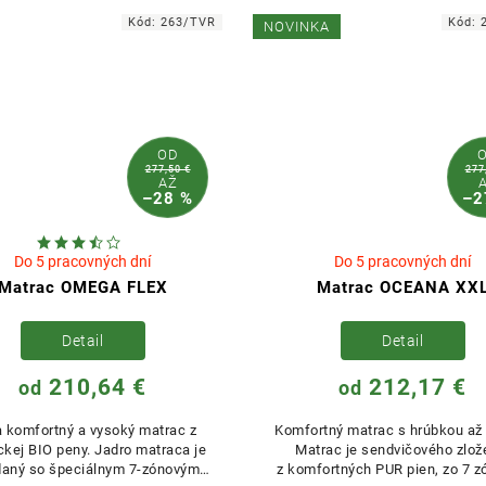
Kód:
263/TVR
Kód:
NOVINKA
OD
277,50 €
277
AŽ
–28 %
–2
Do 5 pracovných dní
Do 5 pracovných dní
Matrac OMEGA FLEX
Matrac OCEANA XX
Detail
Detail
210,64 €
212,17 €
od
od
a komfortný a vysoký matrac z
Komfortný matrac s hrúbkou až
ckej BIO peny. Jadro matraca je
Matrac je sendvičového zlož
daný so špeciálnym 7-zónovým
z komfortných PUR pien, zo 7 