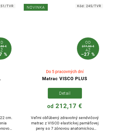
251/TVR
Kód:
245/TVR
NOVINKA
OD
OD
,50 €
277,50 €
AŽ
AŽ
7 %
–27 %
Do 5 pracovných dní
L
Matrac VISCO PLUS
Detail
212,17 €
od
 22 cm.
Veľmi obľúbený zdravotný sendvičový
enia
matrac z VISCO elastickej pamäťovej
zónovou
peny so 7 zónovou anatomickou