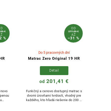
OD
OD
,50 €
277,50 €
AŽ
AŽ
2 %
–31 %
Do 5 pracovných dní
 HR
Matrac Zero Original 19 HR
Detail
201,41 €
od
enovo
Funkčný a cenovo dostupný matrac s
 penou
dvomi úrovňami tvrdosti, vhodný pre
ou
každého, kto hľadá riešenie do 200 €.
rane
Poťah so striebornými...