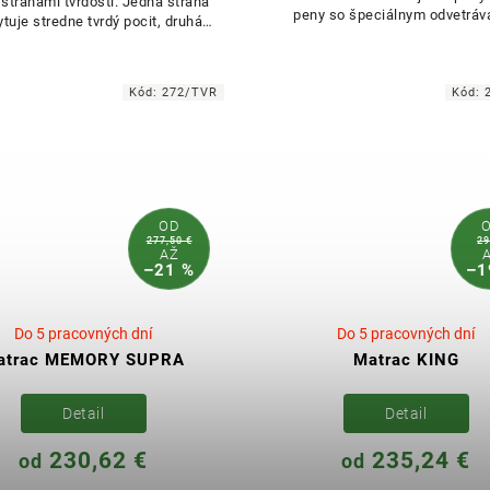
stranami tvrdosti. Jedna strana
peny so špeciálnym odvetrá
tuje stredne tvrdý pocit, druhá
systémom. Odvetrané...
strana je spevnená...
Kód:
272/TVR
Kód:
OD
277,50 €
29
AŽ
–21 %
–1
Do 5 pracovných dní
Do 5 pracovných dní
atrac MEMORY SUPRA
Matrac KING
Detail
Detail
230,62 €
235,24 €
od
od