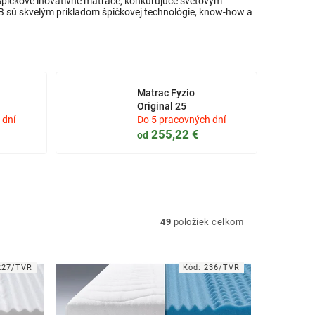
špičkové inovatívne matrace, konkurujúce svetovým
sú skvelým príkladom špičkovej technológie, know-how a
Matrac Fyzio
Original 25
 dní
Do 5 pracovných dní
255,22 €
od
49
položiek celkom
227/TVR
Kód:
236/TVR