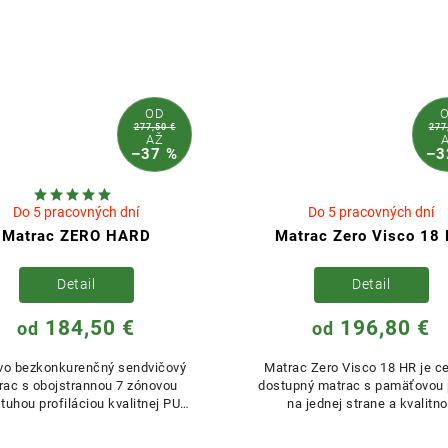
OD
277,50 €
277
AŽ
–37 %
–3
Do 5 pracovných dní
Do 5 pracovných dní
Matrac ZERO HARD
Matrac Zero Visco 18
Detail
Detail
184,50 €
196,80 €
od
od
vo bezkonkurenčný sendvičový
Matrac Zero Visco 18 HR je c
rac s obojstrannou 7 zónovou
dostupný matrac s pamäťovou
 tuhou profiláciou kvalitnej PUR
na jednej strane a kvalitn
y v kombinácii s kvalitným...
profilovanou HR penou na st
druhej....