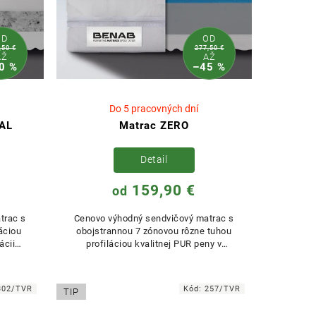
OD
OD
,50 €
277,50 €
AŽ
AŽ
0 %
–45 %
Do 5 pracovných dní
AL
Matrac ZERO
Detail
159,90 €
od
trac s
Cenovo výhodný sendvičový matrac s
áciou
obojstrannou 7 zónovou rôzne tuhou
ácii
profiláciou kvalitnej PUR peny v
...
kombinácii s kvalitným jadrom...
302/TVR
Kód:
257/TVR
TIP