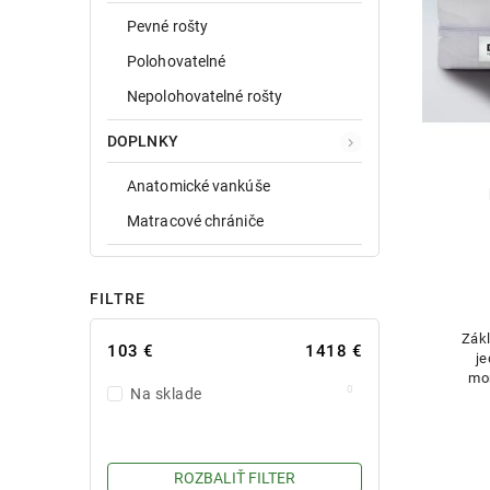
Pevné rošty
Polohovatelné
Nepolohovatelné rošty
DOPLNKY
Anatomické vankúše
Matracové chrániče
FILTRE
Zák
103
€
1418
€
je
mo
0
Na sklade
vho
ROZBALIŤ FILTER