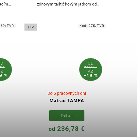
vacím
zónovým taštičkovým jadrom od
nemeckého výrobcu AGRO. Matrac je
tvrdší v...
269/TVR
Kód:
275/TVR
TIP
OD
OD
0 €
277,50 €
AŽ
AŽ
9 %
–19 %
Do 5 pracovných dní
Matrac TAMPA
Detail
236,78 €
od