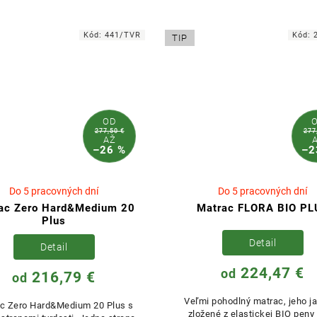
odvetrávacím systémom....
masážnou profiláciou...
Kód:
441/TVR
Kód:
TIP
OD
277,50 €
277
AŽ
–26 %
–2
Do 5 pracovných dní
Do 5 pracovných dní
ac Zero Hard&Medium 20
Matrac FLORA BIO PL
Plus
Detail
Detail
224,47 €
od
216,79 €
od
Veľmi pohodlný matrac, jeho ja
c Zero Hard&Medium 20 Plus s
zložené z elastickej BIO peny