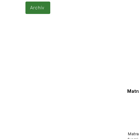
Archív
Matr
Matra