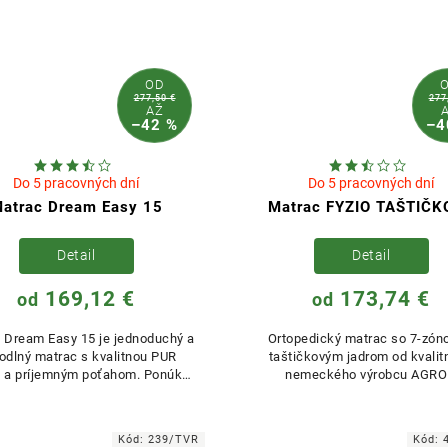
OD
277,50 €
277
AŽ
–42 %
–4
Do 5 pracovných dní
Do 5 pracovných dní
atrac Dream Easy 15
Matrac FYZIO TAŠTIČK
Detail
Detail
169,12 €
173,74 €
od
od
 Dream Easy 15 je jednoduchý a
Ortopedický matrac so 7-zó
odlný matrac s kvalitnou PUR
taštičkovým jadrom od kvali
 a príjemným poťahom. Ponúka
nemeckého výrobcu AGRO
ý komfort za výhodnú cenu a...
kombinácií s komfortnou PUR 
Kód:
239/TVR
Kód: