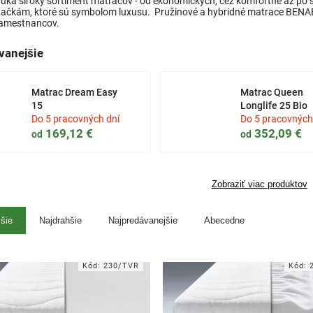
ka široký sortiment matracov - od ekonomických, cez komfortné až po 
čkám, ktoré sú symbolom luxusu. Pružinové a hybridné matrace BENAB 
zamestnancov.
vanejšie
Matrac Dream Easy
Matrac Queen
15
Longlife 25 Bio
Do 5 pracovných dní
Do 5 pracovných
169,12 €
352,09 €
od
od
Zobraziť viac produktov
jšie
Najdrahšie
Najpredávanejšie
Abecedne
Kód:
230/TVR
Kód: