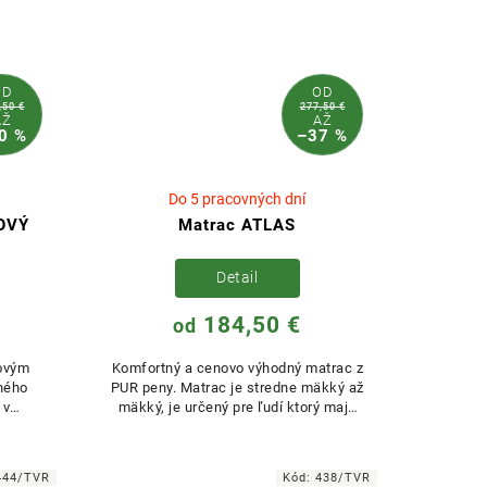
OD
OD
,50 €
277,50 €
AŽ
AŽ
0 %
–37 %
Do 5 pracovných dní
OVÝ
Matrac ATLAS
Detail
184,50 €
od
novým
Komfortný a cenovo výhodný matrac z
tného
PUR peny. Matrac je stredne mäkký až
 v
mäkký, je určený pre ľudí ktorý majú
penou.
radi komfortne spanie.
444/TVR
Kód:
438/TVR