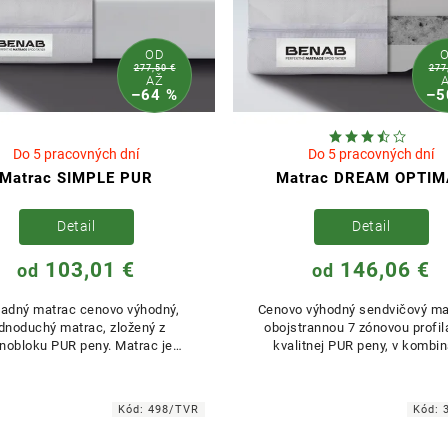
OD
277,50 €
277
AŽ
–64 %
–5
Do 5 pracovných dní
Do 5 pracovných dní
Matrac SIMPLE PUR
Matrac DREAM OPTIM
Detail
Detail
103,01 €
146,06 €
od
od
ladný matrac cenovo výhodný,
Cenovo výhodný sendvičový ma
dnoduchý matrac, zložený z
obojstrannou 7 zónovou profil
nobloku PUR peny. Matrac je
kvalitnej PUR peny, v kombin
dný skor na občasne spanie.
s tvrdenou doskou POE / RE
Kód:
498/TVR
Kód: