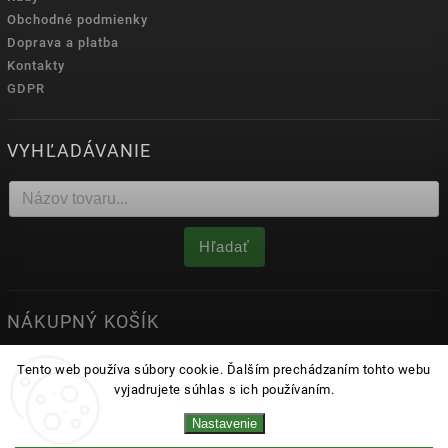
Obchodné podmienky
Doprava a platba
Kontakty
GDPR
VYHĽADÁVANIE
Hľadať
NÁKUPNÝ KOŠÍK
0
ks /
0 €
Tento web používa súbory cookie. Ďalším prechádzaním tohto webu
vyjadrujete súhlas s ich používaním.
Nastavenie
Copyright 2026
matrace.sk
. Všetky práva vyhradené.