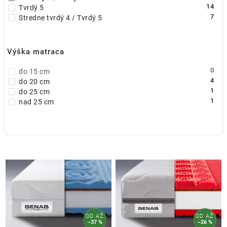
14
Tvrdý 5
7
Stredne tvrdý 4 / Tvrdý 5
Výška matraca
0
do 15 cm
4
do 20 cm
1
do 25 cm
1
nad 25 cm
OD
AŽ
OD
AŽ
–37 %
–26 %