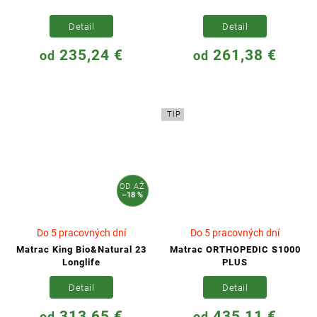
Detail
Detail
235,24 €
261,38 €
od
od
TIP
OD
AŽ
–18 %
Do 5 pracovných dní
Do 5 pracovných dní
Matrac King Bio&Natural 23
Matrac ORTHOPEDIC S1000
Longlife
PLUS
Detail
Detail
313,65 €
435,11 €