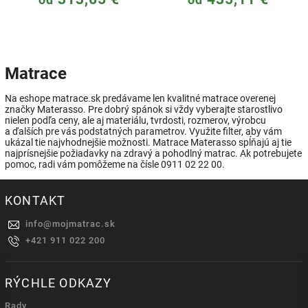
od
od
Matrace
Na eshope matrace.sk predávame len kvalitné matrace overenej
značky Materasso. Pre dobrý spánok si vždy vyberajte starostlivo
nielen podľa ceny, ale aj materiálu, tvrdosti, rozmerov, výrobcu
a ďalších pre vás podstatných parametrov. Využite filter, aby vám
ukázal tie najvhodnejšie možnosti. Matrace Materasso spĺňajú aj tie
najprísnejšie požiadavky na zdravý a pohodlný matrac. Ak potrebujete
pomoc, radi vám pomôžeme na čísle 0911 02 22 00.
KONTAKT
info
@
mojmatrac.sk
+421 911 022 200
RÝCHLE ODKAZY
Rady