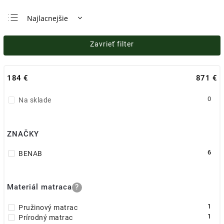
Najlacnejšie
Najdrahšie
Zavrieť filter
Najpredávanejšie
Abecedne
184
€
871
€
0
Na sklade
ZNAČKY
6
BENAB
Materiál matraca
?
1
Pružinový matrac
1
Prírodný matrac