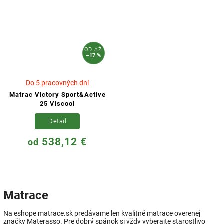
OD
AŽ
–17 %
Do 5 pracovných dní
Matrac Victory Sport&Active
25 Viscool
Detail
538,12 €
od
Matrace
Na eshope matrace.sk predávame len kvalitné matrace overenej
značky Materasso. Pre dobrý spánok si vždy vyberajte starostlivo