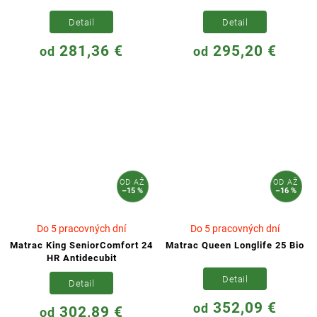
Detail
Detail
281,36 €
295,20 €
od
od
OD
AŽ
OD
AŽ
–15 %
–16 %
Do 5 pracovných dní
Do 5 pracovných dní
Matrac King SeniorComfort 24
Matrac Queen Longlife 25 Bio
HR Antidecubit
Detail
Detail
352,09 €
od
302,89 €
od