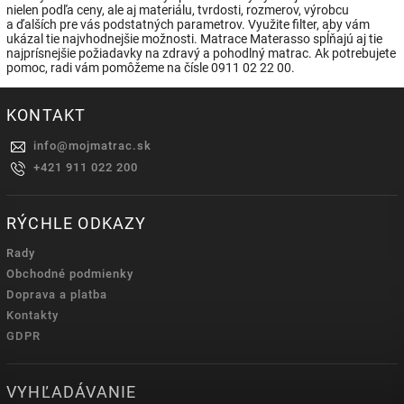
nielen podľa ceny, ale aj materiálu, tvrdosti, rozmerov, výrobcu
a ďalších pre vás podstatných parametrov. Využite filter, aby vám
ukázal tie najvhodnejšie možnosti. Matrace Materasso spĺňajú aj tie
najprísnejšie požiadavky na zdravý a pohodlný matrac. Ak potrebujete
pomoc, radi vám pomôžeme na čísle 0911 02 22 00.
KONTAKT
info
@
mojmatrac.sk
+421 911 022 200
RÝCHLE ODKAZY
Rady
Obchodné podmienky
Doprava a platba
Kontakty
GDPR
VYHĽADÁVANIE