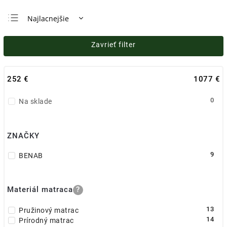
Najlacnejšie
Najdrahšie
Zavrieť filter
Najpredávanejšie
Abecedne
252
€
1077
€
0
Na sklade
ZNAČKY
9
BENAB
Materiál matraca
?
13
Pružinový matrac
14
Prírodný matrac