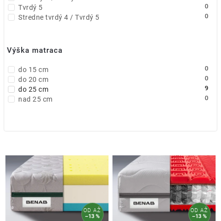
0
Tvrdý 5
0
Stredne tvrdý 4 / Tvrdý 5
Výška matraca
0
do 15 cm
0
do 20 cm
9
do 25 cm
0
nad 25 cm
OD
AŽ
OD
AŽ
–13 %
–13 %