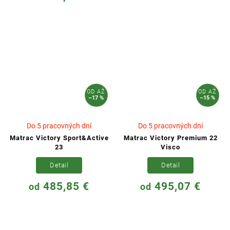
OD
AŽ
OD
AŽ
–17 %
–15 %
Do 5 pracovných dní
Do 5 pracovných dní
Matrac Victory Sport&Active
Matrac Victory Premium 22
23
Visco
Detail
Detail
485,85 €
495,07 €
od
od