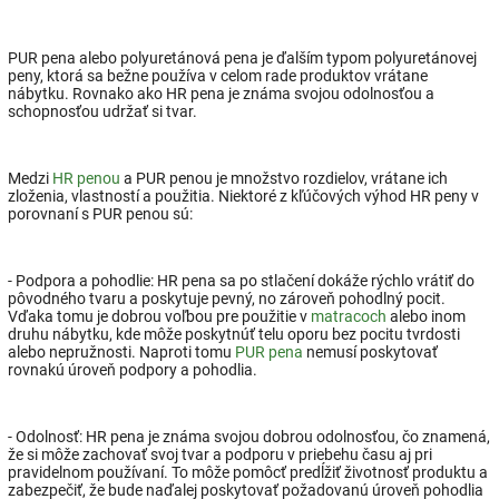
PUR pena alebo polyuretánová pena je ďalším typom polyuretánovej
peny, ktorá sa bežne používa v celom rade produktov vrátane
nábytku. Rovnako ako HR pena je známa svojou odolnosťou a
schopnosťou udržať si tvar.
Medzi
HR penou
a PUR penou je množstvo rozdielov, vrátane ich
zloženia, vlastností a použitia. Niektoré z kľúčových výhod HR peny v
porovnaní s PUR penou sú:
- Podpora a pohodlie: HR pena sa po stlačení dokáže rýchlo vrátiť do
pôvodného tvaru a poskytuje pevný, no zároveň pohodlný pocit.
Vďaka tomu je dobrou voľbou pre použitie v
matracoch
alebo inom
druhu nábytku, kde môže poskytnúť telu oporu bez pocitu tvrdosti
alebo nepružnosti. Naproti tomu
PUR pena
nemusí poskytovať
rovnakú úroveň podpory a pohodlia.
- Odolnosť: HR pena je známa svojou dobrou odolnosťou, čo znamená,
že si môže zachovať svoj tvar a podporu v priebehu času aj pri
pravidelnom používaní. To môže pomôcť predĺžiť životnosť produktu a
zabezpečiť, že bude naďalej poskytovať požadovanú úroveň pohodlia