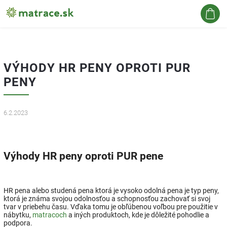
Hľadať
VÝHODY HR PENY OPROTI PUR
PENY
6.2.2023
Výhody HR peny oproti PUR pene
HR pena alebo studená pena ktorá je vysoko odolná pena je typ peny,
ktorá je známa svojou odolnosťou a schopnosťou zachovať si svoj
tvar v priebehu času. Vďaka tomu je obľúbenou voľbou pre použitie v
nábytku,
matracoch
a iných produktoch, kde je dôležité pohodlie a
podpora.