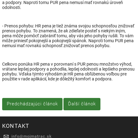
a podpory. Naproti tomu PUR pena nemusí mať rovnakú úroveň
odolnosti.
- Prenos pohybu: HR pena je tiež známa svojou schopnosťou znižovať
prenos pohybu. To znamená, že ak zdieľate posteľ s niekým iným,
pena môže pomôcť zabrániť tomu, aby vás jeho pohyby rušili. To vám
môže priniesť pokojnejší a pokojnejší spánok. Naproti tomu PUR pena
nemusí mať rovnakú schopnosť znižovať prenos pohybu.
Celkovo ponúka HR pena v porovnaní s PUR penou množstvo výhod,
vrátane lepšej podpory a pohodlia, lepšej odolnosti a lepšieho prenosu
pohybu. Vďaka týmto výhodám je HR pena obľúbenou voľbou pre
použitie v rade aplikácií, kde je dôležitý komfort a podpora.
Predchádzajúci článok
Ďalší článok
KONTAKT
info
@
mojmatrac.sk