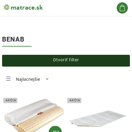
Hľadať
BENAB
Otvoriť filter
Najlacnejšie
Najdrahšie
Najpredávanejšie
AKCIA
AKCIA
Abecedne