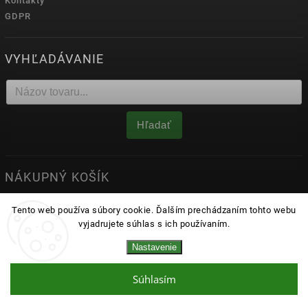
Kontakty
GDPR
VYHĽADÁVANIE
Hľadať
NÁKUPNÝ KOŠÍK
0
ks /
0 €
Tento web používa súbory cookie. Ďalším prechádzaním tohto webu
vyjadrujete súhlas s ich používaním.
Nastavenie
Copyright 2026
matrace.sk
. Všetky práva vyhradené.
Upraviť nastavenie cookies
Súhlasím
Vytvořil
Shoptet
| Design
Shoptak.cz.