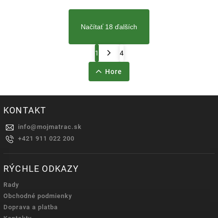
Načítať 18 ďalších
1
4
Hore
KONTAKT
info
@
mojmatrac.sk
+421 911 022 200
RÝCHLE ODKAZY
Rady
Obchodné podmienky
Doprava a platba