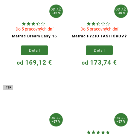
OD
AŽ
OD
AŽ
–42 %
–40 %
Do 5 pracovných dní
Do 5 pracovných dní
Matrac Dream Easy 15
Matrac FYZIO TAŠTIČKOVÝ
Detail
Detail
169,12 €
173,74 €
od
od
TIP
OD
AŽ
OD
AŽ
–37 %
–37 %