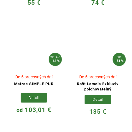
55 €
74 €
OD
AŽ
OD
–64 %
–51 %
Do 5 pracovných dní
Do 5 pracovných dní
Matrac SIMPLE PUR
Rošt Lamela Exkluziv
polohovatelný
Detail
Detail
103,01 €
od
135 €