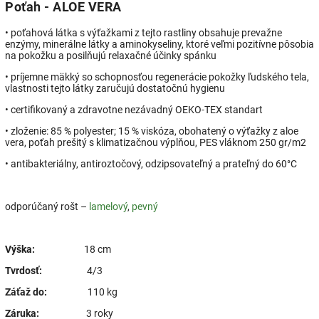
Poťah - ALOE VERA
• poťahová látka s výťažkami z tejto rastliny obsahuje prevažne
enzýmy, minerálne látky a aminokyseliny, ktoré veľmi pozitívne pôsobia
na pokožku a posilňujú relaxačné účinky spánku
• príjemne mäkký so schopnosťou regenerácie pokožky ľudského tela,
vlastnosti tejto látky zaručujú dostatočnú hygienu
• certifikovaný a zdravotne nezávadný OEKO-TEX standart
• zloženie: 85 % polyester; 15 % viskóza, obohatený o výťažky z aloe
vera, poťah prešitý s klimatizačnou výplňou, PES vláknom 250 gr/m2
• antibakteriálny, antiroztočový, odzipsovateľný a prateľný do 60°C
odporúčaný rošt –
lamelový
,
pevný
Výška:
18 cm
Tvrdosť:
4/3
Záťaž do:
110 kg
Záruka:
3 roky