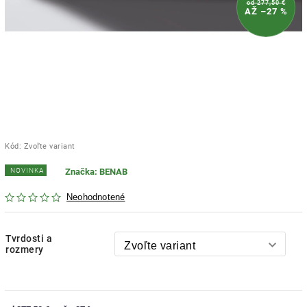
od 277,50 €
AŽ –27 %
Kód:
Zvoľte variant
NOVINKA
Značka:
BENAB
Neohodnotené
Tvrdosti a
rozmery