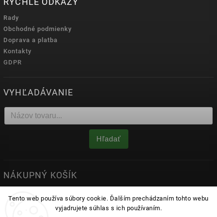
RÝCHLE ODKAZY
Rady
Obchodné podmienky
Doprava a platba
Kontakty
GDPR
VYHĽADÁVANIE
Hľadať
NÁKUPNÝ KOŠÍK
0
ks /
0 €
Tento web používa súbory cookie. Ďalším prechádzaním tohto webu
vyjadrujete súhlas s ich používaním.