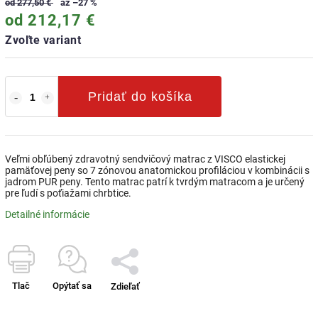
od 277,50 €
až –27 %
od
212,17 €
Zvoľte variant
Pridať do košíka
Veľmi obľúbený zdravotný sendvičový matrac z VISCO elastickej
pamäťovej peny so 7 zónovou anatomickou profiláciou v kombinácii s
jadrom PUR peny. Tento matrac patrí k tvrdým matracom a je určený
pre ľudí s poťiažami chrbtice.
Detailné informácie
Tlač
Opýtať sa
Zdieľať