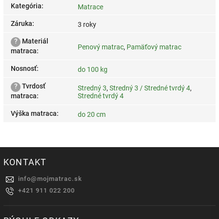
Kategória
:
Matrace
Záruka
:
3 roky
?
Materiál
Penový matrac
,
Pamäťový matrac
matraca
:
Nosnosť
:
do 100 kg
?
Tvrdosť
Stredný 3
,
Stredný 3 / Stredné tvrdý 4
,
matraca
:
Stredné tvrdý 4
Výška matraca
:
do 20 cm
KONTAKT
info
@
mojmatrac.sk
+421 911 022 200