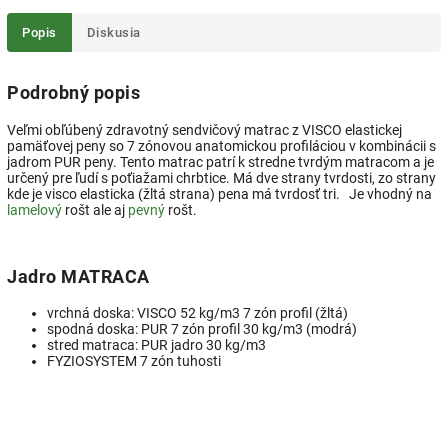
Popis
Diskusia
Podrobný popis
Veľmi obľúbený zdravotný sendvičový matrac z VISCO elastickej
pamäťovej peny so 7 zónovou anatomickou profiláciou v kombinácii s
jadrom PUR peny. Tento matrac patrí k stredne tvrdým matracom a je
určený pre ľudí s poťiažami chrbtice. Má dve strany tvrdosti, zo strany
kde je visco elasticka (žltá strana) pena má tvrdosť tri. Je vhodný na
lamelový
rošt ale aj
pevný
rošt.
Jadro MATRACA
vrchná doska: VISCO 52 kg/m3 7 zón profil (žltá)
spodná doska: PUR 7 zón profil 30 kg/m3 (modrá)
stred matraca: PUR jadro 30 kg/m3
FYZIOSYSTEM 7 zón tuhosti