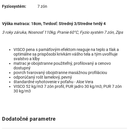
Fyziosystém:
7 zón
Výška matraca: 18cm, Tvrdosť: Stredný 3/Stredne tvrdý 4
3 roky záruka, Nosnosť 110kg, Pranie 60°C, Fyzio systém 7 zón, Zips
VISCO pena s pamäťovým efektom reaguje na teplo a tlak a
optimálne sa prispôsobí krivkám vášho tela a tým uvoľňuje
svalstvo a kĺby
matrac je obojstranne použiteľný, profilovaný a cenovo
dostupný
povrch tvarovaný obojstranne masážnou profiláciou
odporúčaný rošt lamelový, pevný
štandardné vyhotovenie v poťahu - Aloe Vera
VISCO 52 kg/m3 7 zón profil, PUR jadro 30 kg/m3, PUR 7 zón
30 kg/m3
Dodatočné parametre