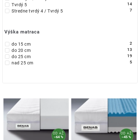
14
Tvrdý 5
7
Stredne tvrdý 4 / Tvrdý 5
Výška matraca
2
do 15 cm
13
do 20 cm
19
do 25 cm
5
nad 25 cm
OD
AŽ
OD
AŽ
–64 %
–45 %