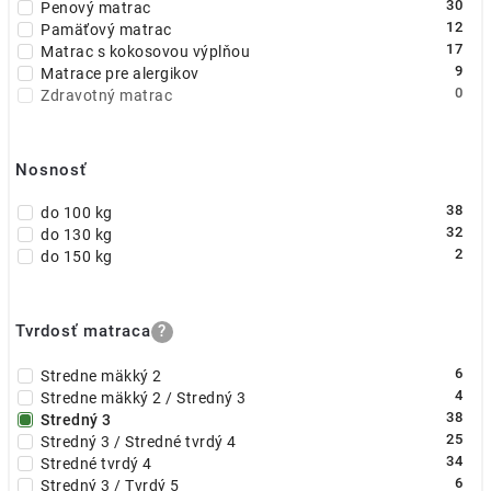
30
Penový matrac
12
Pamäťový matrac
17
Matrac s kokosovou výplňou
9
Matrace pre alergikov
0
Zdravotný matrac
Nosnosť
38
do 100 kg
32
do 130 kg
2
do 150 kg
Tvrdosť matraca
?
6
Stredne mäkký 2
4
Stredne mäkký 2 / Stredný 3
38
Stredný 3
25
Stredný 3 / Stredné tvrdý 4
34
Stredné tvrdý 4
6
Stredný 3 / Tvrdý 5