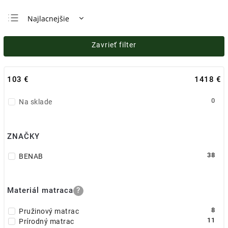
Najlacnejšie
Najdrahšie
Zavrieť filter
Najpredávanejšie
Abecedne
103
€
1418
€
0
Na sklade
ZNAČKY
38
BENAB
Materiál matraca
?
8
Pružinový matrac
11
Prírodný matrac