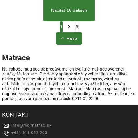
Načítať 18 ďalších
1
3
Hore
Matrace
Na eshope matrace.sk predávame len kvalitné matrace overenej
značky Materasso. Pre dobrý spánok si vždy vyberajte starostlivo
nielen podľa ceny, ale aj materiálu, tvrdosti, rozmerov, výrobcu
a ďalších pre vás podstatných parametrov. Využite filter, aby vám
ukázal tie najvhodnejšie možnosti. Matrace Materasso spĺňajú aj tie
najprísnejšie požiadavky na zdravý a pohodlný matrac. Ak potrebujete
pomoc, radi vám pomôžeme na čísle 0911 02 22 00.
KONTAKT
info
@
mojmatrac.sk
+421 911 022 200