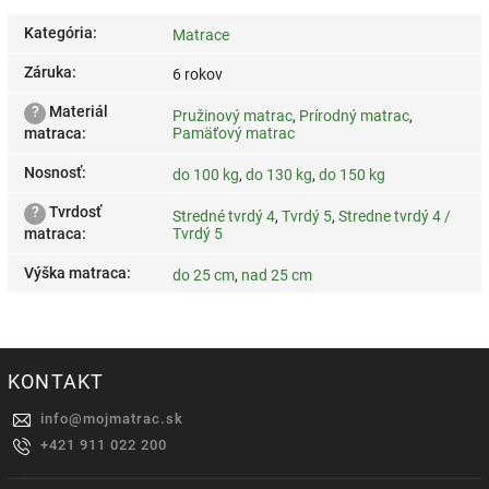
Kategória
:
Matrace
Záruka
:
6 rokov
?
Materiál
Pružinový matrac
,
Prírodný matrac
,
matraca
:
Pamäťový matrac
Nosnosť
:
do 100 kg
,
do 130 kg
,
do 150 kg
?
Tvrdosť
Stredné tvrdý 4
,
Tvrdý 5
,
Stredne tvrdý 4 /
matraca
:
Tvrdý 5
Výška matraca
:
do 25 cm
,
nad 25 cm
KONTAKT
info
@
mojmatrac.sk
+421 911 022 200