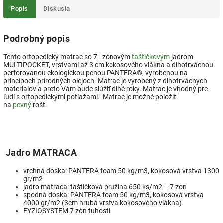
Popis
Diskusia
Podrobný popis
Tento ortopedický matrac so 7 - zónovým
taštičkovým
jadrom
MULTIPOCKET, vrstvami až 3 cm kokosového vlákna a dlhotrvácnou
perforovanou ekologickou penou PANTERA®, vyrobenou na
princípoch prírodných olejoch. Matrac je vyrobený z dlhotrvácnych
materialov a preto Vám bude slúžiť dlhé roky. Matrac je vhodný pre
ľudí s ortopedickými potiažami. Matrac je možné položiť
na
pevný
rošt.
Jadro MATRACA
vrchná doska: PANTERA foam 50 kg/m3, kokosová vrstva 1300
gr/m2
jadro matraca: taštičková pružina 650 ks/m2 – 7 zon
spodná doska: PANTERA foam 50 kg/m3, kokosová vrstva
4000 gr/m2 (3cm hrubá vrstva kokosového vlákna)
FYZIOSYSTEM 7 zón tuhosti