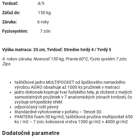
Tvrdosť:
4/5
Záťaž do:
150 kg
Záruka:
6 roky
Fyziosystém:
7 zón
Výška matraca: 25 cm, Tvrdosť: Stredne tvrdý 4 / Tvrdý 5
6 rokov záruka, Nosnosť 150 kg, Pranie 60°C, Fyzio systém 7 zón,
Zips
taštičkové jadro MULTIPOCKET od špičkového nemeckého
výrobcu AGRO obsahuje až 1000 ks pružiniek v matraci
jadro dokonale kopíruje tvar ľudského tela, je zložené z malých
samostatných pružiniek v 7 anatomických zónach tvrdosti, čo
zvyšuje ortopedický efekt
odporúčaný rošt pevný
štandardné vyhotovenie v poťahu – Tencel 3D
PANTERA foam 50 kg/m3, taštičková pružina multipocket 650
ks / m2 – 7 zon, kokosová vrstva 1300 gr/m2 + 4000 gr/m2
Dodatočné parametre