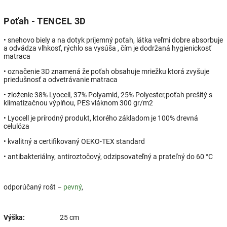
Poťah - TENCEL 3D
• snehovo biely a na dotyk príjemný poťah, látka veľmi dobre absorbuje
a odvádza vlhkosť, rýchlo sa vysúša , čím je dodržaná hygienickosť
matraca
• označenie 3D znamená že poťah obsahuje mriežku ktorá zvyšuje
priedušnosť a odvetrávanie matraca
• zloženie 38% Lyocell, 37% Polyamid, 25% Polyester,poťah prešitý s
klimatizačnou výplňou, PES vláknom 300 gr/m2
• Lyocell je prírodný produkt, ktorého základom je 100% drevná
celulóza
• kvalitný a certifikovaný OEKO-TEX standard
• antibakteriálny, antiroztočový, odzipsovateľný a prateľný do 60 °C
odporúčaný rošt –
pevný
,
Výška:
25 cm