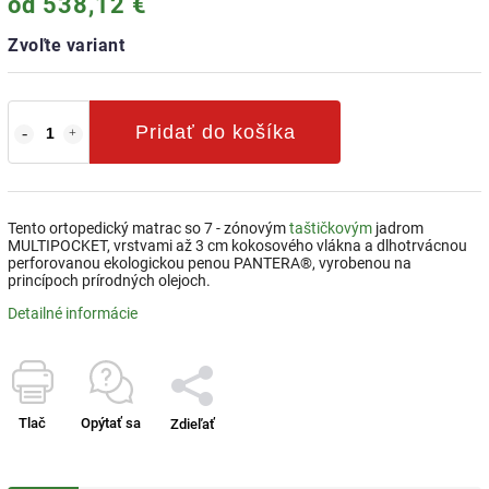
od
538,12 €
Zvoľte variant
Pridať do košíka
Tento ortopedický matrac so 7 - zónovým
taštičkovým
jadrom
MULTIPOCKET, vrstvami až 3 cm kokosového vlákna a dlhotrvácnou
perforovanou ekologickou penou PANTERA®, vyrobenou na
princípoch prírodných olejoch.
Detailné informácie
Tlač
Opýtať sa
Zdieľať