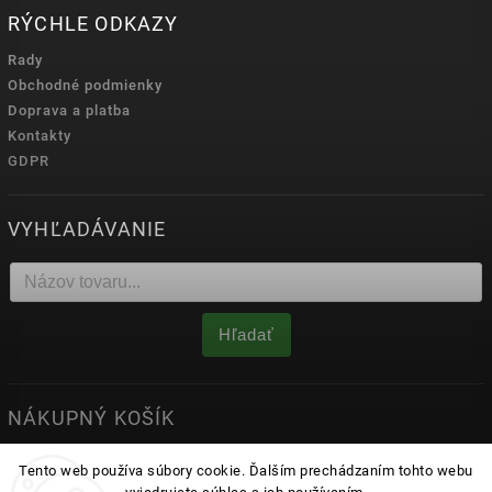
RÝCHLE ODKAZY
Rady
Obchodné podmienky
Doprava a platba
Kontakty
GDPR
VYHĽADÁVANIE
Hľadať
NÁKUPNÝ KOŠÍK
0
ks /
0 €
Tento web používa súbory cookie. Ďalším prechádzaním tohto webu