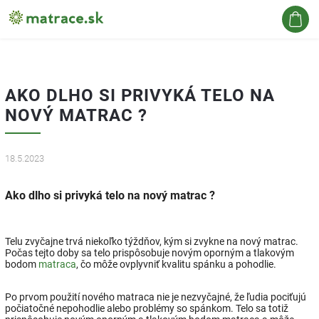
Hľadať
AKO DLHO SI PRIVYKÁ TELO NA
NOVÝ MATRAC ?
18.5.2023
Ako dlho si privyká telo na nový matrac ?
Telu zvyčajne trvá niekoľko týždňov, kým si zvykne na nový matrac.
Počas tejto doby sa telo prispôsobuje novým oporným a tlakovým
bodom
matraca
, čo môže ovplyvniť kvalitu spánku a pohodlie.
Po prvom použití nového matraca nie je nezvyčajné, že ľudia pociťujú
počiatočné nepohodlie alebo problémy so spánkom. Telo sa totiž