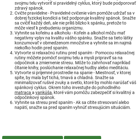
svojmu telu vytvoriť si pravidelný cyklus, ktorý bude podporovať
zdravý spánok.
Cvičte pravidelne - Pravidelné cvičenie vám pomôže udržať sa v
dobrej fyzickej kondícii a tiež podporuje kvalitný spánok. Snažte
sa cvičiť každý deň, ale nie príliš blízko k spánku, pretože to
môže viesť k prebudeniu organizmu.
Vyhnite sa kofeínu a alkoholu - Kofeín a alkohol môžu mať
negatívny vplyv na kvalitu vášho spánku. Snažte sa tieto látky
konzumovať v obmedzenom množstve a vyhnite sa im najmä
niekoľko hodín pred spaním.
Vytvorte si relaxačnú rutinu pred spaním - Pomocou relaxačnej
rutiny môžete pomôcť svojmu telu a mysli pripraviť sa na
odpočinok a zmiernenie stresu. Môže to zahrňovať napríklad
čítanie knihy, poslúchanie relaxačnej hudby alebo meditáciu.
Vytvorte si príjemné prostredie na spanie - Miestnosť, v ktorej
spíte, by mala byť tichá, tmavá a chladná. Snažte sa
minimalizovať rušivé zvuky a svetlo, ktoré by mohlo narúšať váš
spánkový cyklus. Okrem toho investujte do pohodlného
matraca
a
vankúša
, ktoré vám pomôžu zabezpečiť si kvalitný a
odpočinkový spánok.
Vyhnite sa stresu pred spaním - Ak sa cítite stresovaní alebo
napätí, snažte sa pred spaním vyhnúť stresujúcim situáciám.