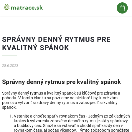
Hľadať
SPRÁVNY DENNÝ RYTMUS PRE
KVALITNÝ SPÁNOK
28.6.2023
Správny denný rytmus pre kvalitný spánok
Správny denný rytmus a kvalitný spánok sú kľúčové pre zdravie a
pohodu. V tomto článku sa pozrieme na niektoré tipy, ktoré vám
pomôžu vytvoriť si zdravý denný rytmus a zabezpečiť si kvalitný
spánok.
Vstanite a choďte spať v rovnakom čas - Jedným zo základných
krokov k vytvoreniu zdravého denného rytmu je stály spánkový
a budíkový čas. Snažte sa vstávať a chodiť spať každý deň v
rovnakom čase, aj počas víkendov. Týmto spôsobom pomôžete